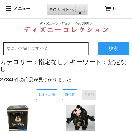
0
メニュー
検索
カテゴリー：指定なし／キーワード：指定な
し
27340
件の商品が見つかりました
おすすめ順
価格順
新着順