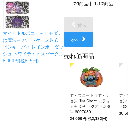
70
1
12
商品中
-
商品
前へ
マイリトルポニー～トモダチ
は魔法～ ハードケース財布
次へ
ピンキーパイ レインボーダッ
シュ トワイライトスパークル
売れ筋商品
8,963円(税815円)
ディズニートラディシ
ディ
ョン Jim Shore スティ
ョン 
ッチ ジャックオランタ
ラ姫 
ン 6007080
30,
24,000円(税2,182円)