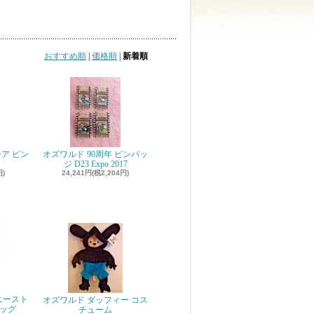
おすすめ順
|
価格順
|
新着順
ア ピン
オズワルド 90周年 ピンバッ
ジ D23 Expo 2017
円)
24,241円(税2,204円)
ニースト
オズワルド ダッフィー コス
ビッグ
チューム