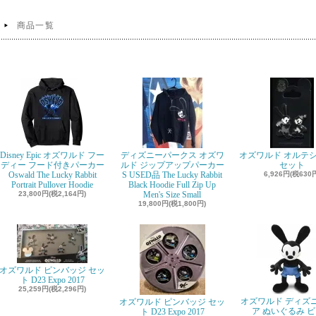
商品一覧
Disney Epic オズワルド フー
ディズニーパークス オズワ
オズワルド オルテシ
ディー フード付きパーカー
ルド ジップアップパーカー
セット
Oswald The Lucky Rabbit
S USED品 The Lucky Rabbit
6,926円(税630
Portrait Pullover Hoodie
Black Hoodie Full Zip Up
23,800円(税2,164円)
Men's Size Small
19,800円(税1,800円)
オズワルド ピンバッジ セッ
ト D23 Expo 2017
25,259円(税2,296円)
オズワルド ディズ
オズワルド ピンバッジ セッ
ア ぬいぐるみ 
ト D23 Expo 2017