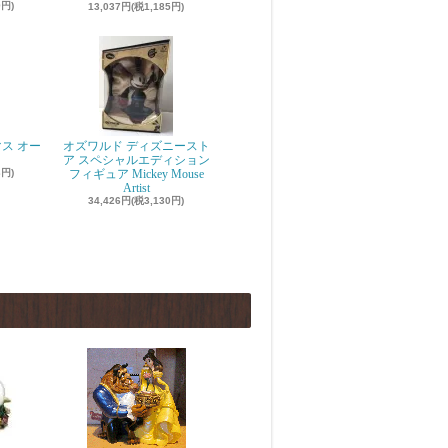
9円)
13,037円(税1,185円)
ス オー
オズワルド ディズニースト
ア スペシャルエディション
3円)
フィギュア Mickey Mouse
Artist
34,426円(税3,130円)