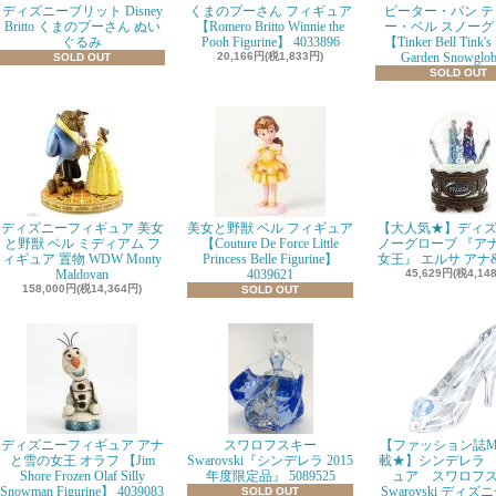
ディズニーブリット Disney
くまのプーさん フィギュア
ピーター・パン テ
Britto くまのプーさん ぬい
【Romero Britto Winnie the
ー・ベル スノーグ
ぐるみ
Pooh Figurine】 4033896
【Tinker Bell Tink's
20,166円(税1,833円)
Garden Snowglo
SOLD OUT
SOLD OUT
ディズニーフィギュア 美女
美女と野獣 ベル フィギュア
【大人気★】ディズ
と野獣 ベル ミディアム フ
【Couture De Force Little
ノーグローブ 『ア
ィギュア 置物 WDW Monty
Princess Belle Figurine】
女王』 エルサ アナ
Maldovan
4039621
45,629円(税4,14
158,000円(税14,364円)
SOLD OUT
ディズニーフィギュア アナ
スワロフスキー
【ファッション誌M
と雪の女王 オラフ 【Jim
Swarovski『シンデレラ 2015
載★】シンデレラ
Shore Frozen Olaf Silly
年度限定品』 5089525
ュア スワロフ
Snowman Figurine】 4039083
Swarovski ディズ
SOLD OUT