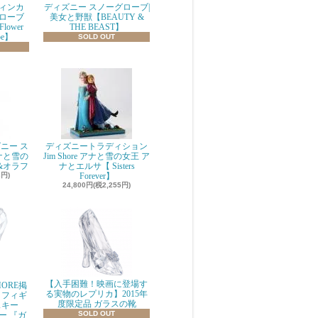
ィンカ
ディズニー スノーグローブ|
ローブ
美女と野獣【BEAUTY &
 Flower
THE BEAST】
be】
SOLD OUT
ニー ス
ディズニートラディション
ナと雪の
Jim Shore アナと雪の女王 ア
&オラフ
ナとエルサ【 Sisters
8円)
Forever】
24,800円(税2,255円)
【入手困難！映画に登場す
ORE掲
る実物のレプリカ】2015年
 フィギ
度限定品 ガラスの靴
スキー
SOLD OUT
ニー 『ガ