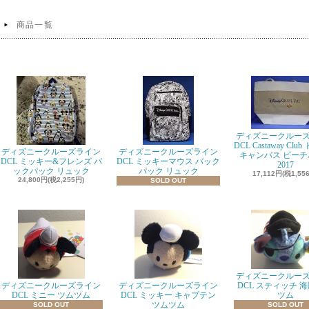
商品一覧
ディズニークルー
DCL Castaway Cl
ディズニークルーズライン
ディズニークルーズライン
キャンバス ビーチ
DCL ミッキー&フレンズ バ
DCL ミッキーマウス バック
2017
ックパック リュック
パック リュック
17,112円(税1,55
24,800円(税2,255円)
SOLD OUT
ディズニークルー
ディズニークルーズライン
ディズニークルーズライン
DCL スティッチ 海
DCL ミニー ツムツム
DCL ミッキー キャプテン
ツム
ツムツム
SOLD OUT
SOLD OUT