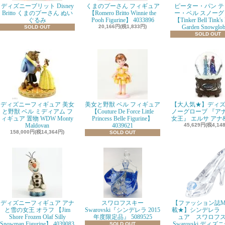
ディズニーブリット Disney
くまのプーさん フィギュア
ピーター・パン テ
Britto くまのプーさん ぬい
【Romero Britto Winnie the
ー・ベル スノーグ
ぐるみ
Pooh Figurine】 4033896
【Tinker Bell Tink's
20,166円(税1,833円)
Garden Snowglo
SOLD OUT
SOLD OUT
ディズニーフィギュア 美女
美女と野獣 ベル フィギュア
【大人気★】ディズ
と野獣 ベル ミディアム フ
【Couture De Force Little
ノーグローブ 『ア
ィギュア 置物 WDW Monty
Princess Belle Figurine】
女王』 エルサ アナ
Maldovan
4039621
45,629円(税4,14
158,000円(税14,364円)
SOLD OUT
ディズニーフィギュア アナ
スワロフスキー
【ファッション誌M
と雪の女王 オラフ 【Jim
Swarovski『シンデレラ 2015
載★】シンデレラ
Shore Frozen Olaf Silly
年度限定品』 5089525
ュア スワロフ
Snowman Figurine】 4039083
Swarovski ディズ
SOLD OUT