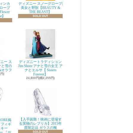
ィンカ
ディズニー スノーグローブ|
ローブ
美女と野獣【BEAUTY &
 Flower
THE BEAST】
be】
SOLD OUT
ニー ス
ディズニートラディション
ナと雪の
Jim Shore アナと雪の女王 ア
&オラフ
ナとエルサ【 Sisters
8円)
Forever】
24,800円(税2,255円)
【入手困難！映画に登場す
ORE掲
る実物のレプリカ】2015年
 フィギ
度限定品 ガラスの靴
スキー
SOLD OUT
ニー 『ガ