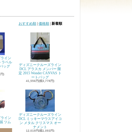
おすすめ順
|
価格順
|
新着順
ズライン
ub トラベル
ディズニークルーズライン
バッグ
DCL アラスカ メンバー 限
定 2015 Wonder CANVAS ト
6円)
ートバッグ
41,556円(税3,778円)
ディズニークルーズライン
ズライン
DCL ミッキーマウスアイコ
賊 ツム
ン メタル クリスマス オー
ナメント
12,019円(税1,093円)