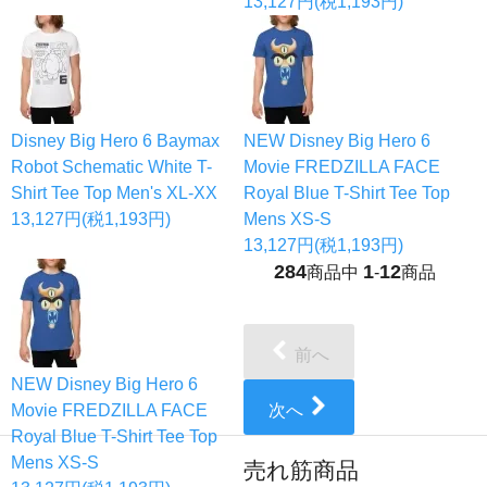
13,127円(税1,193円)
Disney Big Hero 6 Baymax
NEW Disney Big Hero 6
Robot Schematic White T-
Movie FREDZILLA FACE
Shirt Tee Top Men's XL-XX
Royal Blue T-Shirt Tee Top
13,127円(税1,193円)
Mens XS-S
13,127円(税1,193円)
284
1
12
商品中
-
商品
前へ
NEW Disney Big Hero 6
Movie FREDZILLA FACE
次へ
Royal Blue T-Shirt Tee Top
Mens XS-S
売れ筋商品