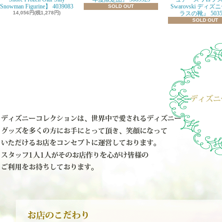
Snowman Figurine】 4039083
Swarovski ディズ
SOLD OUT
14,056円(税1,278円)
ラスの靴』 5035
SOLD OUT