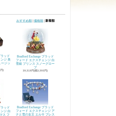
おすすめ順
|
価格順
|
新着順
e ブラッド
Bradford Exchange ブラッド
ンジ 美
フォード エクスチェンジ 白
ミュージッ
雪姫 プリンス スノーグロー
ブ
5円)
39,519円(税3,593円)
Bradford Exchange ブラッド
e ブラッド
フォード エクスチェンジ ア
ンジ 白
ナと雪の女王 エルサ ブレス
マス フ