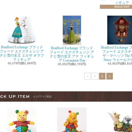
ィギュア
SOLD OUT
Bradford Exchange ブラッド
Bradford Exchang
Bradford Exchange ブラッド
フォード エクスチェンジ ア
フォード エクスチ
フォード エクスチェンジ ア
ナと雪の女王 エルサ オラフ
ザ・マペッツ The M
ナと雪の女王 アナ フィギュ
フィギュア
Show ウォール
ア Coronation Day
26,278円(税2,389円)
63,963円(税5,81
30,352円(税2,759円)
<
1
2
>