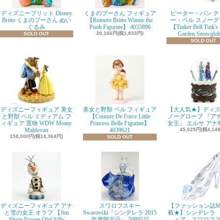
ディズニーブリット Disney
くまのプーさん フィギュア
ピーター・パン テ
Britto くまのプーさん ぬい
【Romero Britto Winnie the
ー・ベル スノーグ
ぐるみ
Pooh Figurine】 4033896
【Tinker Bell Tink's
20,166円(税1,833円)
Garden Snowglo
SOLD OUT
SOLD OUT
ディズニーフィギュア 美女
美女と野獣 ベル フィギュア
【大人気★】ディズ
と野獣 ベル ミディアム フ
【Couture De Force Little
ノーグローブ 『ア
ィギュア 置物 WDW Monty
Princess Belle Figurine】
女王』 エルサ アナ
Maldovan
4039621
45,629円(税4,14
158,000円(税14,364円)
SOLD OUT
ディズニーフィギュア アナ
スワロフスキー
【ファッション誌M
と雪の女王 オラフ 【Jim
Swarovski『シンデレラ 2015
載★】シンデレラ
Shore Frozen Olaf Silly
年度限定品』 5089525
ュア スワロフ