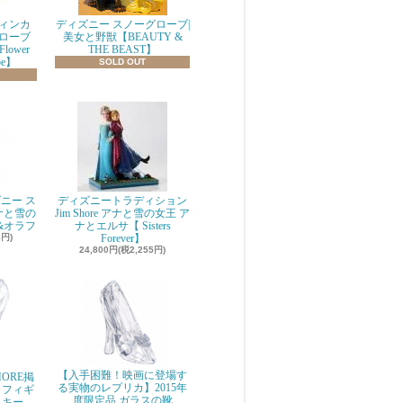
ィンカ
ディズニー スノーグローブ|
ローブ
美女と野獣【BEAUTY &
 Flower
THE BEAST】
be】
SOLD OUT
ニー ス
ディズニートラディション
ナと雪の
Jim Shore アナと雪の女王 ア
&オラフ
ナとエルサ【 Sisters
8円)
Forever】
24,800円(税2,255円)
【入手困難！映画に登場す
ORE掲
る実物のレプリカ】2015年
 フィギ
度限定品 ガラスの靴
スキー