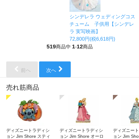
シンデレラ ウェディングコス
チューム 子供用【シンデレ
ラ 実写映画】
72,800円(税6,618円)
519
1
12
商品中
-
商品
前へ
次へ
売れ筋商品
ディズニートラディシ
ディズニートラディシ
ディズニート
ョン Jim Shore スティ
ョン Jim Shore オーロ
ョン Jim Sh