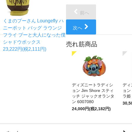
前へ
くまのプーさん Loungefly ハ
ニーポット バッグ ラウンジ
次へ
フライ プーと大人になった僕
シャドウボックス
売れ筋商品
23,222円(税2,111円)
ディズニートラディシ
ディ
ョン Jim Shore スティ
ョン 
ッチ ジャックオランタ
ラ姫 
ン 6007080
30,
24,000円(税2,182円)