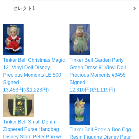
セレクト1
Tinker Bell Christmas Magic
Tinker Bell Garden Party
12" Vinyl Doll Disney
Green Dress 9" Vinyl Doll
Precious Moments LE 500
Precious Moments #3455
Signed
Signed
13,453円(税1,223円)
12,310円(税1,119円)
Tinker Bell Small Denim
Zippered Purse Handbag
Tinker Bell Peek-a-Boo Egg
Disney Store Peter Pan w/
Resin Figurine Disney Peter