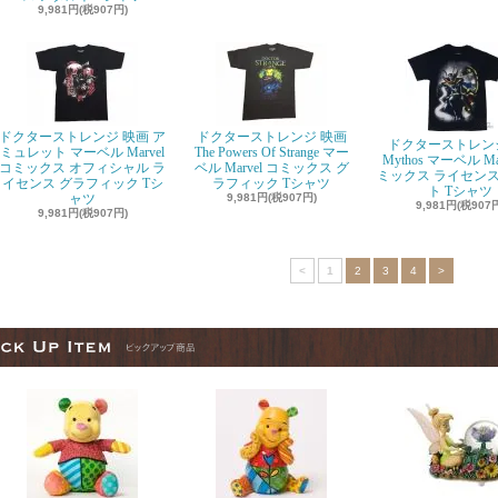
9,981円(税907円)
ドクターストレンジ 映画 ア
ドクターストレンジ 映画
ドクターストレンジ
ミュレット マーベル Marvel
The Powers Of Strange マー
Mythos マーベル Ma
コミックス オフィシャル ラ
ベル Marvel コミックス グ
ミックス ライセンス
イセンス グラフィック Tシ
ラフィック Tシャツ
ト Tシャツ
ャツ
9,981円(税907円)
9,981円(税907
9,981円(税907円)
<
1
2
3
4
>