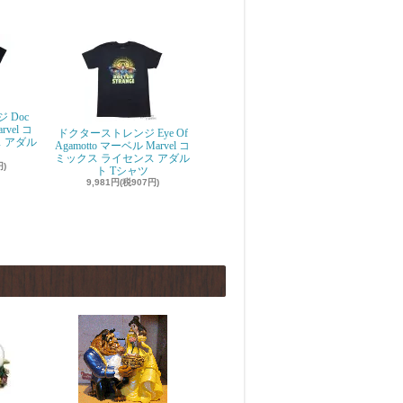
 Doc
rvel コ
ドクターストレンジ Eye Of
 アダル
Agamotto マーベル Marvel コ
ミックス ライセンス アダル
円)
ト Tシャツ
9,981円(税907円)