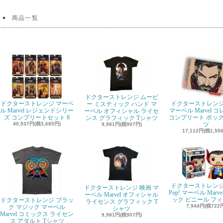
商品一覧
ドクターストレンジ ムービ
ドクターストレンジ マーベ
ドクターストレンジ F
ー ミスティック ハンド マ
ル Marvel レジェンドシリー
マーベル Marvel 
ーベル オフィシャル ライセ
ズ コンプリートセット 8
コンプリート ボック
ンス グラフィック Tシャツ
40,537円(税3,685円)
ツ
9,981円(税907円)
17,112円(税1,55
ドクターストレンジ F
ドクターストレンジ 映画 マ
Pop! マーベル Marv
ーベル Marvel オフィシャル
ック ビニール フ
ドクターストレンジ ブラッ
ライセンス グラフィック T
7,944円(税722
ク マジック マーベル
シャツ
Marvel コミックス ライセン
9,981円(税907円)
ス アダルト Tシャツ