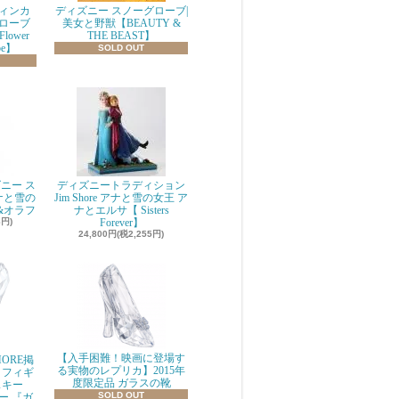
ィンカ
ディズニー スノーグローブ|
ローブ
美女と野獣【BEAUTY &
 Flower
THE BEAST】
be】
SOLD OUT
ニー ス
ディズニートラディション
ナと雪の
Jim Shore アナと雪の女王 ア
&オラフ
ナとエルサ【 Sisters
8円)
Forever】
24,800円(税2,255円)
【入手困難！映画に登場す
ORE掲
る実物のレプリカ】2015年
 フィギ
度限定品 ガラスの靴
スキー
SOLD OUT
ニー 『ガ