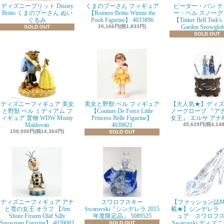
ディズニーブリット Disney
くまのプーさん フィギュア
ピーター・パン テ
Britto くまのプーさん ぬい
【Romero Britto Winnie the
ー・ベル スノーグ
ぐるみ
Pooh Figurine】 4033896
【Tinker Bell Tink's
20,166円(税1,833円)
Garden Snowglo
SOLD OUT
SOLD OUT
ディズニーフィギュア 美女
美女と野獣 ベル フィギュア
【大人気★】ディズ
と野獣 ベル ミディアム フ
【Couture De Force Little
ノーグローブ 『ア
ィギュア 置物 WDW Monty
Princess Belle Figurine】
女王』 エルサ アナ
Maldovan
4039621
45,629円(税4,14
158,000円(税14,364円)
SOLD OUT
ディズニーフィギュア アナ
スワロフスキー
【ファッション誌M
と雪の女王 オラフ 【Jim
Swarovski『シンデレラ 2015
載★】シンデレラ
Shore Frozen Olaf Silly
年度限定品』 5089525
ュア スワロフ
Snowman Figurine】 4039083
Swarovski ディズ
SOLD OUT