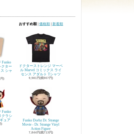
おすすめ順
|
価格順
|
新着順
unko
ドクターストレンジ マーベ
コレクター
ル Marvel コミックス ライ
ス シャ
センス アダルト Tシャツ
9,981円(税907円)
6円)
unko
el クラシ
ィギュア
Funko Dorbz Dr. Strange
円)
Movie - Dr. Strange Vinyl
Action Figure
7,844円(税713円)